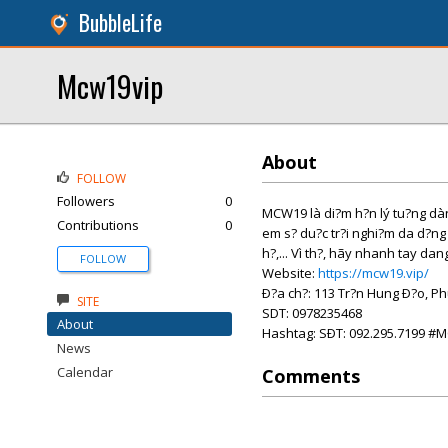
BubbleLife
Mcw19vip
About
FOLLOW
Followers
0
MCW19 là di?m h?n lý tu?ng dàn
Contributions
0
em s? du?c tr?i nghi?m da d?ng 
h?,... Vì th?, hãy nhanh tay da
FOLLOW
Website:
https://mcw19.vip/
Ð?a ch?: 113 Tr?n Hung Ð?o, P
SITE
SDT: 0978235468
About
Hashtag: SÐT: 092.295.7199 
News
Calendar
Comments