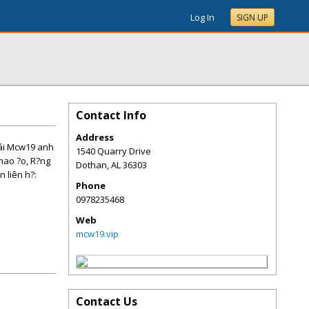
Log In
SIGN UP
Contact Info
Address
cái Mcw19 anh
1540 Quarry Drive
thao ?o, R?ng
Dothan
,
AL
36303
n liên h?:
Phone
0978235468
Web
mcw19.vip
Contact Us