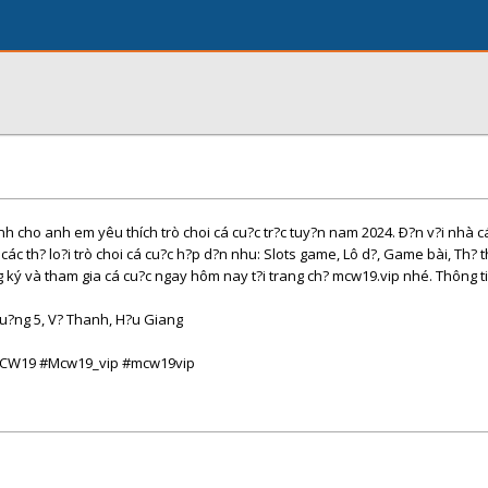
h cho anh em yêu thích trò choi cá cu?c tr?c tuy?n nam 2024. Ð?n v?i nhà 
các th? lo?i trò choi cá cu?c h?p d?n nhu: Slots game, Lô d?, Game bài, Th? 
ng ký và tham gia cá cu?c ngay hôm nay t?i trang ch? mcw19.vip nhé. Thông ti
hu?ng 5, V? Thanh, H?u Giang
#MCW19 #Mcw19_vip #mcw19vip